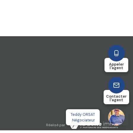
Appeler
l'agent
Contacter
l'agent
Teddy ORSAT
Négociateur
Réalisé par