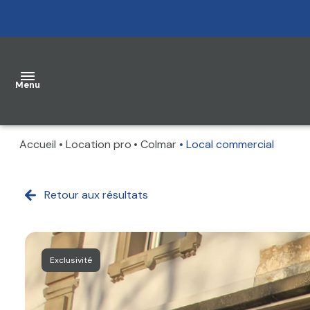
Menu
Accueil
Location pro
Colmar
Local commercial
accueil
acheter
Retour aux résultats
louer
gestion
Exclusivité
avis
clients