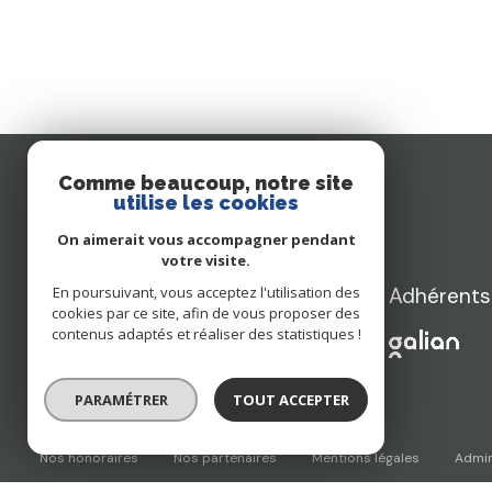
Comme beaucoup, notre site
utilise les cookies
On aimerait vous accompagner pendant
votre visite.
En poursuivant, vous acceptez l'utilisation des
Adhérents
IMM'O2
cookies par ce site, afin de vous proposer des
contenus adaptés et réaliser des statistiques !
06 79 53 29 64
Contact@imm-O2.fr
2 RTE DE BALE
68000 Colmar
PARAMÉTRER
TOUT ACCEPTER
nos honoraires
nos partenaires
mentions légales
admi